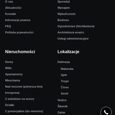
O nas
Sprzedaż
Aktualności
Wynajem
Kontakt
Wykończenie
Informacje prawne
Budowa
FAQ
Ogrodnictwo (Hortikultura)
Polityka prywatności
Architektura wnętrz
Usługi administracyjne
Nieruchomości
Lokalizacje
Domy
Dalmacja
Wille
Makarska
Apartamenty
Split
Mieszkania
Trogir
Nad morzem (pierwsza linia
Čiovo
brzegowa)
Sevid
Z widokiem na morze
Vodice
Działki
Šibenik
Z potencjałem (do remontu)
Zadar