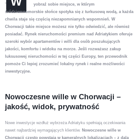
W
“
yobraź sobie miejsce, w którym
śródziemnomorskie słońce spotyka się z turkusową wodą, a każda
chwila staje się częścią niezapomnianych wspomnień. W
Chorwacji takie miejsce możesz nie tylko odwiedzić, ale również
posiadać. Rynek nieruchomości premium nad Adriatykiem oferuje
szeroki wybór apartamentów i willi dla osób poszukujących
jakości, komfortu i widoku na morze. Jeśli rozważasz zakup
luksusowej nieruchomości w tej części Europy, ten przewodnik
pomoże Ci lepiej zrozumieć lokalny rynek i realne możliwości
inwestycyjne.
Nowoczesne wille w Chorwacji –
jakość, widok, prywatność
Nowe inwestycje wzdłuż wybrzeża Adriatyku spełniają oczekiwania
nawet najbardziej wymagających klientów.
Nowoczesne wille w
Chorwacji często powstają w kameralnych lokalizacjach – z dala