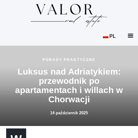
Nieruchomości
PL
Lokalizacje
PORADY PRAKTYCZNE
Usługi
Luksus nad Adriatykiem:
O nas
przewodnik po
Aktualności
apartamentach i willach w
Chorwacji
Kontakt
14 październik 2025