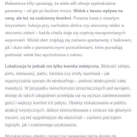
Malownicze klify sprawiają, że wiele willi oferuje spektakularne
panoramy – od gór po bezkres morza.
Widok z tarasu wpływa na
cenę, ale też na codzienny komfort
. Poranna kawa z otwartym
horyzontem, kolacja przy zachodzie słońca czy wieczorny relaks w
otoczeniu zieleni – każda chwila staje się częścią niezapomnianych
wspomnień. Wśród ofert znajdują się zarówno apartamenty z balkonem,
jak i duże wille z panoramicznymi przeszkleniami, które pozwalają
podziwiać widok bez wychodzenia z salonu.
Lokalizacja to jednak nie tylko kwestia estetyczna
. Bliskość sklepu,
portu, restauracji, parku, lotniska czy strefy sportowej – jak
wypożyczalnia sprzętu do windsurfingu – podnosi atrakcyjność całej
inwestycji. W przypadku nieruchomości przeznaczonych pod wynajem,
dostęp do takich udogodnień przekłada się na wyższe zainteresowanie
gości i większy komfort ich pobytu. Obiekty zlokalizowane w pobliżu
atrakcji turystycznych, dobrze skomunikowane z centrum lub głównymi
trasami, są też wygodniejsze dla właścicieli – zarówno pod kątem
logistyki, jak i codziennego użytkowania.
Wysokiej klasy obiekty zazwyczaj zapewniają także dostęp do