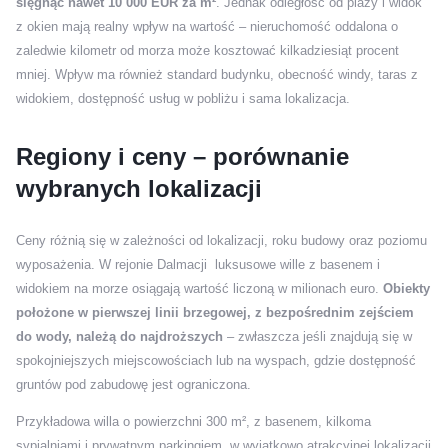
sięgnąć nawet 10 000 EUR za m²
. Jednak odległość od plaży i widok
z okien mają realny wpływ na wartość – nieruchomość oddalona o
zaledwie kilometr od morza może kosztować kilkadziesiąt procent
mniej. Wpływ ma również standard budynku, obecność windy, taras z
widokiem, dostępność usług w pobliżu i sama lokalizacja.
Regiony i ceny – porównanie
wybranych lokalizacji
Ceny różnią się w zależności od lokalizacji, roku budowy oraz poziomu
wyposażenia. W rejonie Dalmacji luksusowe wille z basenem i
widokiem na morze osiągają wartość liczoną w milionach euro.
Obiekty
położone w pierwszej linii brzegowej, z bezpośrednim zejściem
do wody, należą do najdroższych
– zwłaszcza jeśli znajdują się w
spokojniejszych miejscowościach lub na wyspach, gdzie dostępność
gruntów pod zabudowę jest ograniczona.
Przykładowa willa o powierzchni 300 m², z basenem, kilkoma
sypialniami i prywatnym parkingiem, w wyjątkowo atrakcyjnej lokalizacji