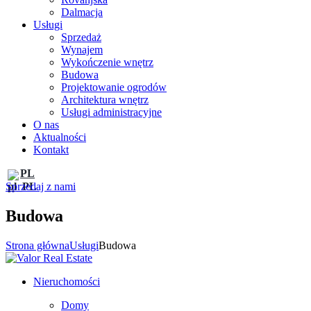
Dalmacja
Usługi
Sprzedaż
Wynajem
Wykończenie wnętrz
Budowa
Projektowanie ogrodów
Architektura wnętrz
Usługi administracyjne
O nas
Aktualności
Kontakt
PL
Sprzedaj z nami
Budowa
Strona główna
Usługi
Budowa
Nieruchomości
Domy