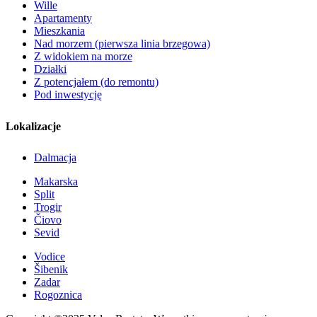
Wille
Apartamenty
Mieszkania
Nad morzem (pierwsza linia brzegowa)
Z widokiem na morze
Działki
Z potencjałem (do remontu)
Pod inwestycję
Lokalizacje
Dalmacja
Makarska
Split
Trogir
Čiovo
Sevid
Vodice
Šibenik
Zadar
Rogoznica