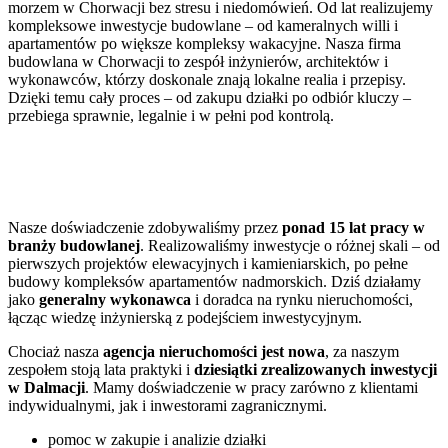
morzem w Chorwacji bez stresu i niedomówień. Od lat realizujemy
kompleksowe inwestycje budowlane – od kameralnych willi i
apartamentów po większe kompleksy wakacyjne. Nasza firma
budowlana w Chorwacji to zespół inżynierów, architektów i
wykonawców, którzy doskonale znają lokalne realia i przepisy.
Dzięki temu cały proces – od zakupu działki po odbiór kluczy –
przebiega sprawnie, legalnie i w pełni pod kontrolą.
Kompleksowa obsługa inwestycji
budowlanej
Nasze doświadczenie zdobywaliśmy przez
ponad 15 lat pracy w
branży budowlanej
. Realizowaliśmy inwestycje o różnej skali – od
pierwszych projektów elewacyjnych i kamieniarskich, po pełne
budowy kompleksów apartamentów nadmorskich. Dziś działamy
jako
generalny wykonawca
i doradca na rynku nieruchomości,
łącząc wiedzę inżynierską z podejściem inwestycyjnym.
Chociaż nasza
agencja nieruchomości jest nowa
, za naszym
zespołem stoją lata praktyki i
dziesiątki zrealizowanych inwestycji
w Dalmacji
. Mamy doświadczenie w pracy zarówno z klientami
indywidualnymi, jak i inwestorami zagranicznymi.
pomoc w zakupie i analizie działki