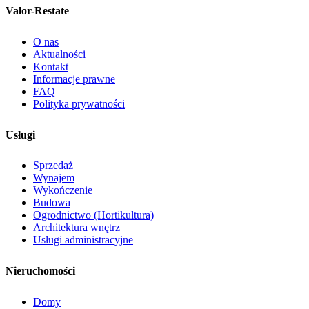
Valor-Restate
O nas
Aktualności
Kontakt
Informacje prawne
FAQ
Polityka prywatności
Usługi
Sprzedaż
Wynajem
Wykończenie
Budowa
Ogrodnictwo (Hortikultura)
Architektura wnętrz
Usługi administracyjne
Nieruchomości
Domy