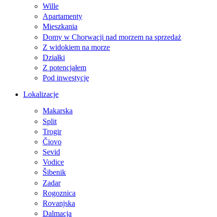
Wille
Apartamenty
Mieszkania
Domy w Chorwacji nad morzem na sprzedaż
Z widokiem na morze
Działki
Z potencjałem
Pod inwestycję
Lokalizacje
Makarska
Split
Trogir
Čiovo
Sevid
Vodice
Šibenik
Zadar
Rogoznica
Rovanjska
Dalmacja