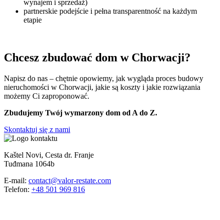
wynajem i sprzedaż)
partnerskie podejście i pełna transparentność na każdym
etapie
Chcesz zbudować dom w Chorwacji?
Napisz do nas – chętnie opowiemy, jak wygląda proces budowy
nieruchomości w Chorwacji, jakie są koszty i jakie rozwiązania
możemy Ci zaproponować.
Zbudujemy Twój wymarzony dom od A do Z.
Skontaktuj się z nami
Kaštel Novi, Cesta dr. Franje
Tuđmana 1064b
E-mail:
contact@valor-restate.com
Telefon:
+48 501 969 816