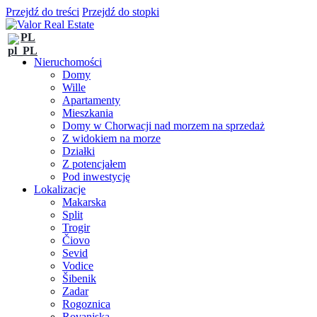
Przejdź do treści
Przejdź do stopki
PL
Nieruchomości
Domy
Wille
Apartamenty
Mieszkania
Domy w Chorwacji nad morzem na sprzedaż
Z widokiem na morze
Działki
Z potencjałem
Pod inwestycję
Lokalizacje
Makarska
Split
Trogir
Čiovo
Sevid
Vodice
Šibenik
Zadar
Rogoznica
Rovanjska