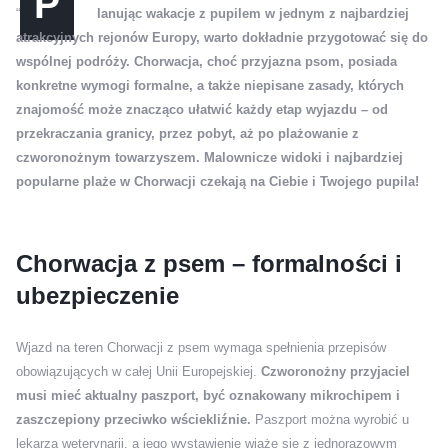
P
“
lanując wakacje z pupilem w jednym z najbardziej
atrakcyjnych rejonów Europy, warto dokładnie przygotować się do
wspólnej podróży. Chorwacja, choć przyjazna psom, posiada
konkretne wymogi formalne, a także niepisane zasady, których
znajomość może znacząco ułatwić każdy etap wyjazdu – od
przekraczania granicy, przez pobyt, aż po plażowanie z
czworonożnym towarzyszem. Malownicze widoki i najbardziej
popularne plaże w Chorwacji czekają na Ciebie i Twojego pupila!
Chorwacja z psem – formalności i
ubezpieczenie
Wjazd na teren Chorwacji z psem wymaga spełnienia przepisów
obowiązujących w całej Unii Europejskiej.
Czworonożny przyjaciel
musi mieć aktualny paszport, być oznakowany mikrochipem i
zaszczepiony przeciwko wściekliźnie.
Paszport można wyrobić u
lekarza weterynarii, a jego wystawienie wiąże się z jednorazowym