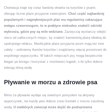
Chorwacja staje się coraz bardziej otwarta na turystów z psami,
oferując liczne plaże przyjazne zwierzętom.
Choć część najbardziej
popularnych i najpiękniejszych plaż ma regulaminy zakazujące
wstępu czworonogom, to w praktyce nietrudno znaleźć odcinki
wybrzeża, gdzie psy są mile widziane.
Zazwyczaj wystarczy odejść
nieco od zatłoczonych miejsc, by znaleźć kamienistą plażę idealną do
spokojnego relaksu. Nieoficjalne plaże przyjazne psom mają też inne
zalety – unikniemy tłumów turystów i znajdziemy więcej przestrzeni do
wspólnego wypoczynku. W takich miejscach psy mogą bezpiecznie
biegać po brzegu i korzystać z możliwości kąpieli, o ile tylko dobrze
tolerują słoną wodę.
Pływanie w morzu a zdrowie psa
Mimo że pływanie wydaje się świetnym pomysłem na aktywny
wypoczynek, nie każdy pies dobrze znosi kontakt z mocno zasoloną
wodą
. U niektórych zwierząt może dojść do podrażnienia