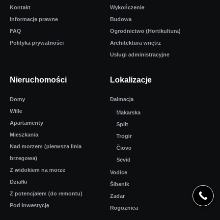
Kontakt
Wykończenie
Informacje prawne
Budowa
FAQ
Ogrodnictwo (Hortikultura)
Polityka prywatności
Architektura wnętrz
Usługi administracyjne
Nieruchomości
Lokalizacje
Domy
Dalmacja
Wille
Makarska
Apartamenty
Split
Mieszkania
Trogir
Nad morzem (pierwsza linia
Čiovo
brzegowa)
Sevid
Z widokiem na morze
Vodice
Działki
Šibenik
Z potencjałem (do remontu)
Zadar
Pod inwestycję
Rogoznica