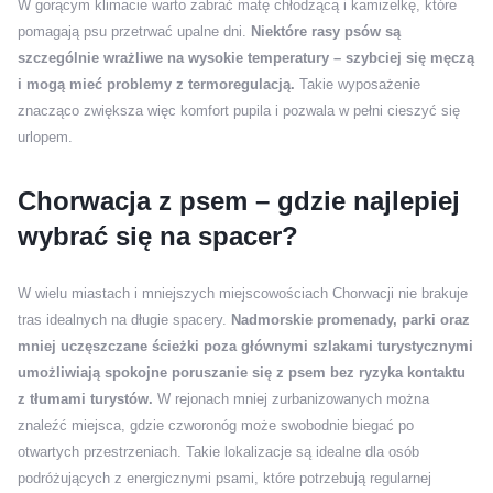
W gorącym klimacie warto zabrać matę chłodzącą i kamizelkę, które
pomagają psu przetrwać upalne dni.
Niektóre rasy psów są
szczególnie wrażliwe na wysokie temperatury – szybciej się męczą
i mogą mieć problemy z termoregulacją.
Takie wyposażenie
znacząco zwiększa więc komfort pupila i pozwala w pełni cieszyć się
urlopem.
Chorwacja z psem – gdzie najlepiej
wybrać się na spacer?
W wielu miastach i mniejszych miejscowościach Chorwacji nie brakuje
tras idealnych na długie spacery.
Nadmorskie promenady, parki oraz
mniej uczęszczane ścieżki poza głównymi szlakami turystycznymi
umożliwiają spokojne poruszanie się z psem bez ryzyka kontaktu
z tłumami turystów.
W rejonach mniej zurbanizowanych można
znaleźć miejsca, gdzie czworonóg może swobodnie biegać po
otwartych przestrzeniach. Takie lokalizacje są idealne dla osób
podróżujących z energicznymi psami, które potrzebują regularnej