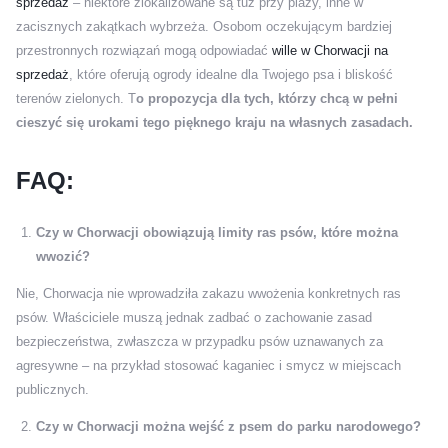
sprzedaż
– niektóre zlokalizowane są tuż przy plaży, inne w
zacisznych zakątkach wybrzeża. Osobom oczekującym bardziej
przestronnych rozwiązań mogą odpowiadać
wille w Chorwacji na
sprzedaż
, które oferują ogrody idealne dla Twojego psa i bliskość
terenów zielonych. T
o propozycja dla tych, którzy chcą w pełni
cieszyć się urokami tego pięknego kraju na własnych zasadach.
FAQ:
Czy w Chorwacji obowiązują limity ras psów, które można
wwozić?
Nie, Chorwacja nie wprowadziła zakazu wwożenia konkretnych ras
psów. Właściciele muszą jednak zadbać o zachowanie zasad
bezpieczeństwa, zwłaszcza w przypadku psów uznawanych za
agresywne – na przykład stosować kaganiec i smycz w miejscach
publicznych.
Czy w Chorwacji można wejść z psem do parku narodowego?