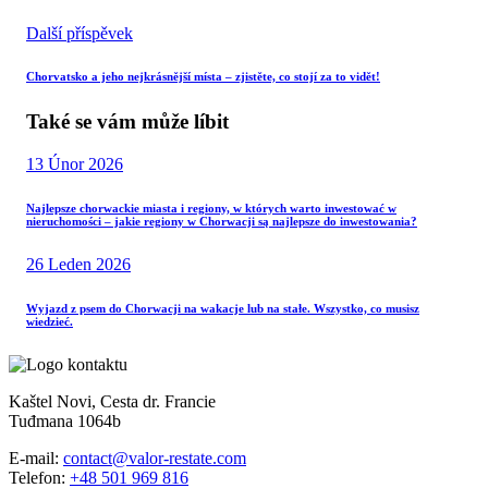
Další příspěvek
Chorvatsko a jeho nejkrásnější místa – zjistěte, co stojí za to vidět!
Také se vám může líbit
13 Únor 2026
Najlepsze chorwackie miasta i regiony, w których warto inwestować w
nieruchomości – jakie regiony w Chorwacji są najlepsze do inwestowania?
26 Leden 2026
Wyjazd z psem do Chorwacji na wakacje lub na stałe. Wszystko, co musisz
wiedzieć.
Kaštel Novi, Cesta dr. Francie
Tuđmana 1064b
E-mail:
contact@valor-restate.com
Telefon:
+48 501 969 816