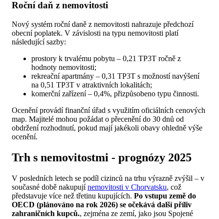
Roční daň z nemovitosti
Nový systém roční daně z nemovitosti nahrazuje předchozí
obecní poplatek. V závislosti na typu nemovitosti platí
následující sazby:
prostory k trvalému pobytu – 0,21 TP3T ročně z
hodnoty nemovitosti;
rekreační apartmány – 0,31 TP3T s možností navýšení
na 0,51 TP3T v atraktivních lokalitách;
komerční zařízení – 0,4%, přizpůsobeno typu činnosti.
Ocenění provádí finanční úřad s využitím oficiálních cenových
map. Majitelé mohou požádat o přecenění do 30 dnů od
obdržení rozhodnutí, pokud mají jakékoli obavy ohledně výše
ocenění.
Trh s nemovitostmi - prognózy 2025
V posledních letech se podíl cizinců na trhu výrazně zvýšil – v
současné době nakupují
nemovitosti v Chorvatsku
, což
představuje více než třetinu kupujících.
Po vstupu země do
OECD (plánováno na rok 2026) se očekává další příliv
zahraničních kupců.
, zejména ze zemí, jako jsou Spojené