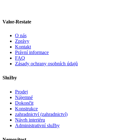
Valor-Restate
O nás
Zprávy
Kontakt
Právní informace
FAQ
Zásady ochrany osobních údajů
Služby
Prodej
Nájemné
Dokončit
Konstrukce
zahradnictví (zahradnictví)
Návrh interiéru
Administrativní služby
Nemovitost