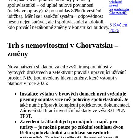
wiedzieć
spoluvlastníků – od úplné nulové povinnosti
przed
wyjazdem do
(naléhavé opravy) až po souhlas 80% (investiční
Chorwacji?
údržba). Mění se i sankční systém – odpovědnost
nesou nejen správci, ale i spoluvlastníci a kdokoli,
5 Květen
kdo provádí nezákonné změny v konstrukci budovy.
2026
Trh s nemovitostmi v Chorvatsku –
změny
Nová nařízení si kladou za cíl zvýšit transparentnost v
bytových družstvech a zefektivnit pravidla upravující užívání
prostor. Níže jsou uvedeny hlavní změny, které vstoupí v
platnost v roce 2025:
Instalace výtahu v bytových domech nyní vyžaduje
písemný souhlas více než poloviny spoluvlastníků.
Je
také nutné připravit kompletní projektovou dokumentaci.
Zároveň stát hradí investiční náklady ve výši 331 PLN
TP3T.
Zavedení krátkodobých pronájmů – např. pro
turisty – je možné pouze po získání souhlasu dvou
třetin spoluvlastníků a souhlasu sousedních