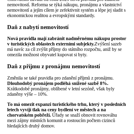
nemovitostí. Reforma se týká nákupu, pronájmu a vlastnictví
nemovitostí a jejím cílem je zefektivnit systém a lépe jej sladit s
ekonomickou realitou a evropskými standardy.
Daň z nabytí nemovitostí
Nová pravidla mají zabránit nadměrnému nákupu prostor
v turistických oblastech externími subjekty.
Zvýšení sazeb
má navíc za cíl zvýšit příjmy do státního rozpočtu, aniž by se
omezila možnost obyvatel kupovat si byty.
Daň z příjmu z pronájmu nemovitostí
Změnila se také pravidla pro zdanění příjmů z pronájmu.
Dlouhodobý pronájem podléhá snížené sazbě 8%.
Krátkodobé pronájmy, oblíbené v letní sezóně, však byly
zdaněny výše – 10%.
To má omezit expanzi turistického trhu, který v posledních
letech vyvíjí tlak na ceny bydlení ve městech a na
chorvatském pobřeží.
Úřady se snaží obnovit rovnováhu
mezi zájmy místních komunit a rostoucím počtem cizinců
hledajících druhý domov.