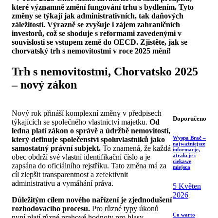
které významně změní fungování trhu s bydlením. Tyto
změny se týkají jak administrativních, tak daňových
záležitostí. Výrazně se zvyšuje i zájem zahraničních
investorů, což se shoduje s reformami zavedenými v
souvislosti se vstupem země do OECD. Zjistěte, jak se
chorvatský trh s nemovitostmi v roce 2025 mění!
Trh s nemovitostmi, Chorvatsko 2025
– nový zákon
Nový rok přináší komplexní změny v předpisech
Doporučeno
týkajících se společného vlastnictví majetku.
Od
ledna platí zákon o správě a údržbě nemovitostí,
Wyspa Brač –
který definuje společenství spoluvlastníků jako
najważniejsze
samostatný právní subjekt.
To znamená, že každá
informacje,
atrakcje i
obec obdrží své vlastní identifikační číslo a je
ciekawe
zapsána do oficiálního rejstříku. Tato změna má za
miejsca
cíl zlepšit transparentnost a zefektivnit
administrativu a vymáhání práva.
5 Květen
2026
Důležitým cílem nového nařízení je zjednodušení
rozhodovacího procesu.
Pro různé typy úkonů
Co warto
nyní platí různé prahové hodnoty pro hlasy