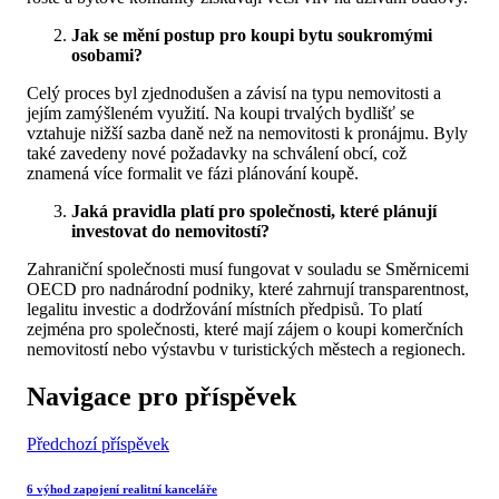
Jak se mění postup pro koupi bytu soukromými
osobami?
Celý proces byl zjednodušen a závisí na typu nemovitosti a
jejím zamýšleném využití. Na koupi trvalých bydlišť se
vztahuje nižší sazba daně než na nemovitosti k pronájmu. Byly
také zavedeny nové požadavky na schválení obcí, což
znamená více formalit ve fázi plánování koupě.
Jaká pravidla platí pro společnosti, které plánují
investovat do nemovitostí?
Zahraniční společnosti musí fungovat v souladu se Směrnicemi
OECD pro nadnárodní podniky, které zahrnují transparentnost,
legalitu investic a dodržování místních předpisů. To platí
zejména pro společnosti, které mají zájem o koupi komerčních
nemovitostí nebo výstavbu v turistických městech a regionech.
Navigace pro příspěvek
Předchozí příspěvek
6 výhod zapojení realitní kanceláře