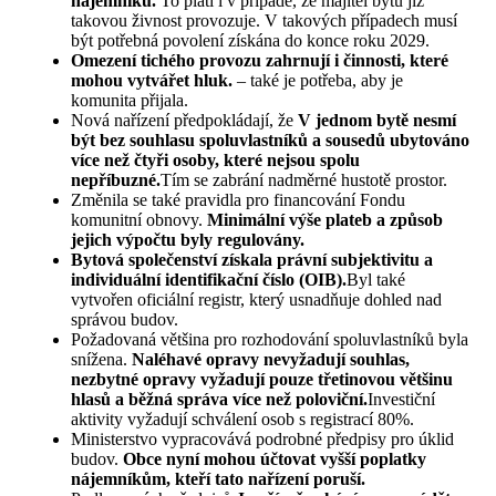
nájemníků.
To platí i v případě, že majitel bytu již
takovou živnost provozuje. V takových případech musí
být potřebná povolení získána do konce roku 2029.
Omezení tichého provozu zahrnují i činnosti, které
mohou vytvářet hluk.
– také je potřeba, aby je
komunita přijala.
Nová nařízení předpokládají, že
V jednom bytě nesmí
být bez souhlasu spoluvlastníků a sousedů ubytováno
více než čtyři osoby, které nejsou spolu
nepříbuzné.
Tím se zabrání nadměrné hustotě prostor.
Změnila se také pravidla pro financování Fondu
komunitní obnovy.
Minimální výše plateb a způsob
jejich výpočtu byly regulovány.
Bytová společenství získala právní subjektivitu a
individuální identifikační číslo (OIB).
Byl také
vytvořen oficiální registr, který usnadňuje dohled nad
správou budov.
Požadovaná většina pro rozhodování spoluvlastníků byla
snížena.
Naléhavé opravy nevyžadují souhlas,
nezbytné opravy vyžadují pouze třetinovou většinu
hlasů a běžná správa více než poloviční.
Investiční
aktivity vyžadují schválení osob s registrací 80%.
Ministerstvo vypracovává podrobné předpisy pro úklid
budov.
Obce nyní mohou účtovat vyšší poplatky
nájemníkům, kteří tato nařízení poruší.