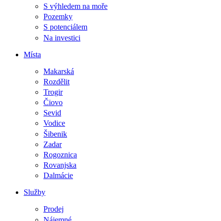
S výhledem na moře
Pozemky
S potenciálem
Na investici
Místa
Makarská
Rozdělit
Trogir
Čiovo
Sevid
Vodice
Šibenik
Zadar
Rogoznica
Rovanjska
Dalmácie
Služby
Prodej
Nájemné