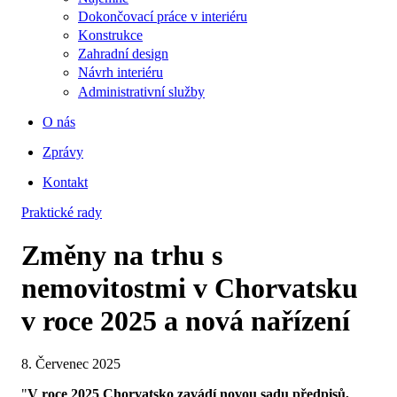
Dokončovací práce v interiéru
Konstrukce
Zahradní design
Návrh interiéru
Administrativní služby
O nás
Zprávy
Kontakt
Praktické rady
Změny na trhu s
nemovitostmi v Chorvatsku
v roce 2025 a nová nařízení
8. Červenec 2025
"
V roce 2025 Chorvatsko zavádí novou sadu předpisů,