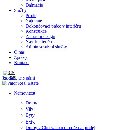
Dalmácie
Služby
Prodej
Nájemné
Dokončovací práce v interiéru
Konstrukce
Zahradní design
Návrh interiéru
Administrativní služby
O nás
Zprávy
Kontakt
CS
Prodávejte s námi
Nemovitost
Domy
Vily
Byty
Byty
Domy v Chorvatsku u moře na prodej