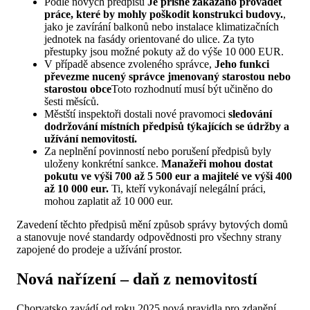
Podle nových předpisů
Je přísně zakázáno provádět
práce, které by mohly poškodit konstrukci budovy.
,
jako je zavírání balkonů nebo instalace klimatizačních
jednotek na fasády orientované do ulice. Za tyto
přestupky jsou možné pokuty až do výše 10 000 EUR.
V případě absence zvoleného správce,
Jeho funkci
převezme nucený správce jmenovaný starostou nebo
starostou obce
Toto rozhodnutí musí být učiněno do
šesti měsíců.
Městští inspektoři dostali nové pravomoci
sledování
dodržování místních předpisů týkajících se údržby a
užívání nemovitostí.
Za neplnění povinností nebo porušení předpisů byly
uloženy konkrétní sankce.
Manažeři mohou dostat
pokutu ve výši 700 až 5 500 eur a majitelé ve výši 400
až 10 000 eur.
Ti, kteří vykonávají nelegální práci,
mohou zaplatit až 10 000 eur.
Zavedení těchto předpisů mění způsob správy bytových domů
a stanovuje nové standardy odpovědnosti pro všechny strany
zapojené do prodeje a užívání prostor.
Nová nařízení – daň z nemovitostí
Chorvatsko zavádí od roku 2025 nová pravidla pro zdanění