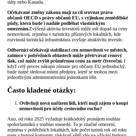
státy nebo Kanada.
Očekávané změny zákona mají za cíl srovnat práva
občanů OECD s právy občanů EU, s výjimkou zemědělské
půdy, která bude i nadále podléhat vlastnickým
omezením.
Zvýšená aktivita investorů může mít dopad na ceny
nemovitostí, zejména v turisticky příznivých lokalitách, kde
rozvinutá turistická infrastruktura zvyšuje atraktivitu investic.
Odborníci očekávají stabilizaci cen nemovitostí ve městech,
zatímco v pobřežních oblastech může přetrvávat cenový
tlak, což může zvýšit průměrnou cenu za metr čtvereční.
I
když celý proces nákupu zůstane pro občany EU jednoduchý,
bude nutné sledovat místní předpisy, které se mohou mezi
jednotlivými administrativními jednotkami lišit.
Často kladené otázky:
Ovlivňují nová nařízení lidi, kteří mají zájem o koupi
nemovitostí pro účely cestovního ruchu?
Ano, od roku 2025 vyžaduje krátkodobý pronájem souhlas
spoluvlastníků a souhlas sousedů. To je značné omezení,
zejména v pobřežních lokalitách, kde počet turistů rok od roku
roste a bytové komunity získávají větší vliv na užívání budovy.