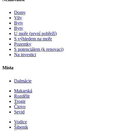
Domy
Vily
Byty
Byty
U moře (první pobřeží)
S výhledem na moře
Pozemky
S potenciálem (k renovaci)
Na investici
Místa
Dalmácie
Makarská
Rozdělit
Trogir
Čiovo
Sevid
Vodice
Šibenik