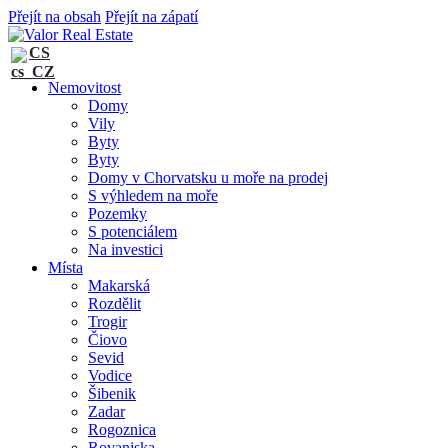
Přejít na obsah
Přejít na zápatí
CS
Nemovitost
Domy
Vily
Byty
Byty
Domy v Chorvatsku u moře na prodej
S výhledem na moře
Pozemky
S potenciálem
Na investici
Místa
Makarská
Rozdělit
Trogir
Čiovo
Sevid
Vodice
Šibenik
Zadar
Rogoznica
Rovanjska