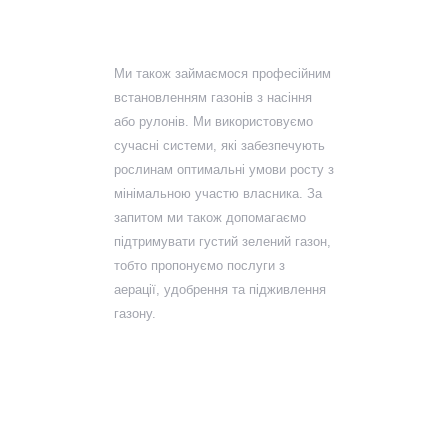
поливу
Ми також займаємося професійним
встановленням газонів з насіння
або рулонів. Ми використовуємо
сучасні системи, які забезпечують
рослинам оптимальні умови росту з
мінімальною участю власника. За
запитом ми також допомагаємо
підтримувати густий зелений газон,
тобто пропонуємо послуги з
аерації, удобрення та підживлення
газону.
Відродження та
модернізація
існуючих садів