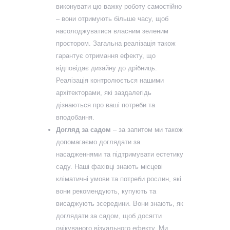
виконувати цю важку роботу самостійно
– вони отримують більше часу, щоб
насолоджуватися власним зеленим
простором. Загальна реалізація також
гарантує отримання ефекту, що
відповідає дизайну до дрібниць.
Реалізація контролюється нашими
архітекторами, які заздалегідь
дізнаються про ваші потреби та
вподобання.
Догляд за садом
– за запитом ми також
допомагаємо доглядати за
насадженнями та підтримувати естетику
саду. Наші фахівці знають місцеві
кліматичні умови та потреби рослин, які
вони рекомендують, купують та
висаджують зсередини. Вони знають, як
доглядати за садом, щоб досягти
очікуваного візуального ефекту. Ми