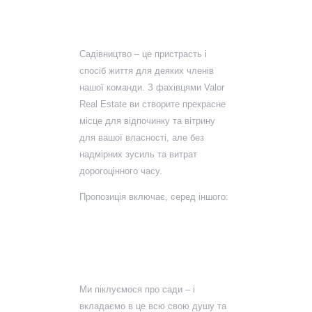
нашій пропозиції
Садівництво – це пристрасть і
спосіб життя для деяких членів
нашої команди. З фахівцями Valor
Real Estate ви створите прекрасне
місце для відпочинку та вітрину
для вашої власності, але без
надмірних зусиль та витрат
дорогоцінного часу.
Пропозиція включає, серед іншого:
Комплексний
догляд за садом
Ми піклуємося про сади – і
вкладаємо в це всю свою душу та