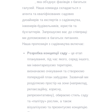
Хорватії
, яка об'єднує фахівців з багатьох
галузей. Наша команда складається з
агента та кваліфікованих садових
дизайнерів та експертів з садівництва,
інженерів-будівельників, юристів та
бухгалтерів. Запрошуємо вас до співпраці:
ми допоможемо в багатьох питаннях.
Наша пропозиція з садівництва включає:
Розробка концепції саду
– це етап
планування, під час якого, серед іншого,
ми інвентаризуємо територію,
визначаємо очікування та створюємо
попередній план забудови. Зазвичай ми
розділяємо простір на зони (наприклад,
релаксаційну, корисну,
репрезентативну), обираємо стиль саду
та «палітру» рослин, а також
візуалізуємо та презентуємо концепцію.