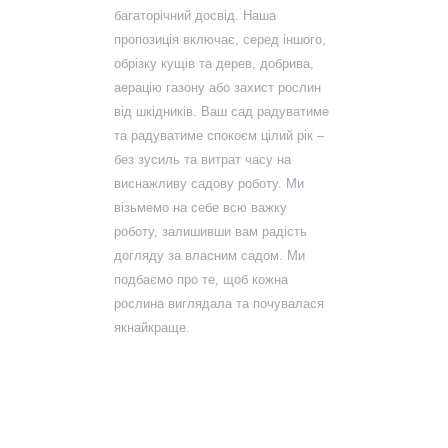
багаторічний досвід. Наша
пропозиція включає, серед іншого,
обрізку кущів та дерев, добрива,
аерацію газону або захист рослин
від шкідників. Ваш сад радуватиме
та радуватиме спокоєм цілий рік –
без зусиль та витрат часу на
виснажливу садову роботу. Ми
візьмемо на себе всю важку
роботу, залишивши вам радість
догляду за власним садом. Ми
подбаємо про те, щоб кожна
рослина виглядала та почувалася
якнайкраще.
Вибір рослин за
кліматичними
умовами