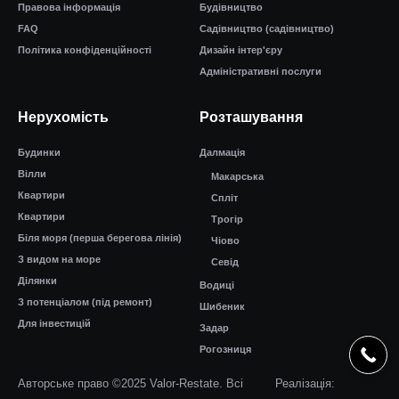
Правова інформація
Будівництво
FAQ
Садівництво (садівництво)
Політика конфіденційності
Дизайн інтер'єру
Адміністративні послуги
Нерухомість
Розташування
Будинки
Далмація
Вілли
Макарська
Квартири
Спліт
Квартири
Трогір
Біля моря (перша берегова лінія)
Чіово
З видом на море
Севід
Ділянки
Водиці
З потенціалом (під ремонт)
Шибеник
Для інвестицій
Задар
Рогозниця
Авторське право ©2025 Valor-Restate. Всі
Реалізація: