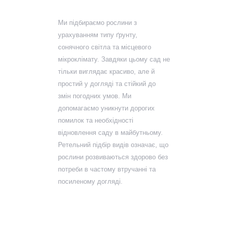
Ми підбираємо рослини з
урахуванням типу ґрунту,
сонячного світла та місцевого
мікроклімату. Завдяки цьому сад не
тільки виглядає красиво, але й
простий у догляді та стійкий до
змін погодних умов. Ми
допомагаємо уникнути дорогих
помилок та необхідності
відновлення саду в майбутньому.
Ретельний підбір видів означає, що
рослини розвиваються здорово без
потреби в частому втручанні та
посиленому догляді.
Встановлення
газонів та систем