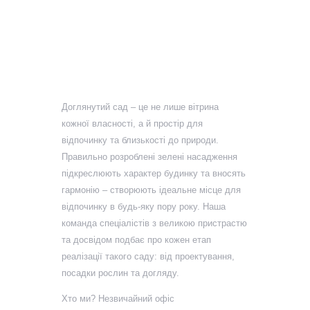
Від проектування до
посадки – сад вашої
мрії з Valor Real Estate
Доглянутий сад – це не лише вітрина
кожної власності, а й простір для
відпочинку та близькості до природи.
Правильно розроблені зелені насадження
підкреслюють характер будинку та вносять
гармонію – створюють ідеальне місце для
відпочинку в будь-яку пору року. Наша
команда спеціалістів з великою пристрастю
та досвідом подбає про кожен етап
реалізації такого саду: від проектування,
посадки рослин та догляду.
Хто ми? Незвичайний офіс
нерухомість у