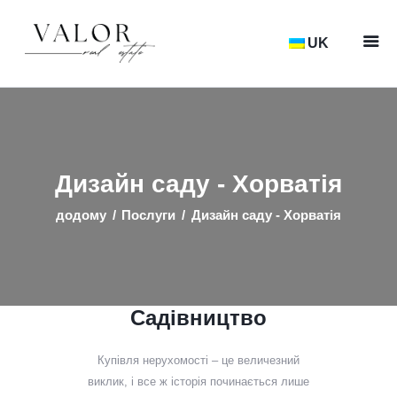
UK
Нерухомість
Розташування
Послуги
Дизайн саду - Хорватія
Про нас
додому
Послуги
Дизайн саду - Хорватія
Новини
контакт
Садівництво
Купівля нерухомості – це величезний
виклик, і все ж історія починається лише