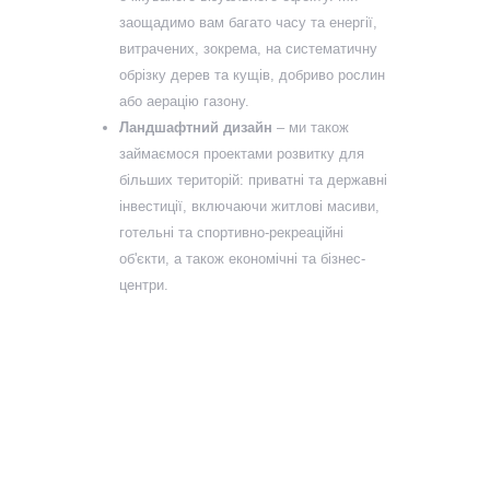
заощадимо вам багато часу та енергії,
витрачених, зокрема, на систематичну
обрізку дерев та кущів, добриво рослин
або аерацію газону.
Ландшафтний дизайн
– ми також
займаємося проектами розвитку для
більших територій: приватні та державні
інвестиції, включаючи житлові масиви,
готельні та спортивно-рекреаційні
об'єкти, а також економічні та бізнес-
центри.