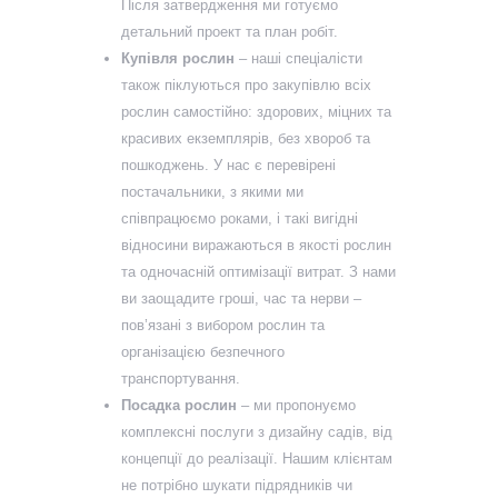
Після затвердження ми готуємо
детальний проект та план робіт.
Купівля рослин
– наші спеціалісти
також піклуються про закупівлю всіх
рослин самостійно: здорових, міцних та
красивих екземплярів, без хвороб та
пошкоджень. У нас є перевірені
постачальники, з якими ми
співпрацюємо роками, і такі вигідні
відносини виражаються в якості рослин
та одночасній оптимізації витрат. З нами
ви заощадите гроші, час та нерви –
пов’язані з вибором рослин та
організацією безпечного
транспортування.
Посадка рослин
– ми пропонуємо
комплексні послуги з дизайну садів, від
концепції до реалізації. Нашим клієнтам
не потрібно шукати підрядників чи